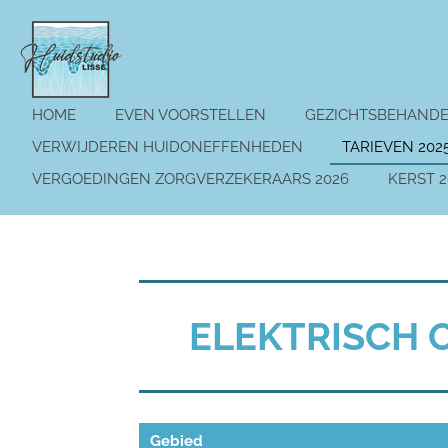
Ga
direct
naar
de
hoofdinhoud
HOME
EVEN VOORSTELLEN
GEZICHTSBEHAND
VERWIJDEREN HUIDONEFFENHEDEN
TARIEVEN 202
VERGOEDINGEN ZORGVERZEKERAARS 2026
KERST 
ELEKTRISCH
Gebied