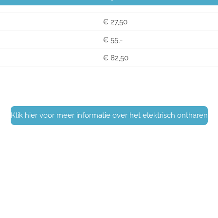
€ 27,50
€ 55,-
€ 82,50
Klik hier voor meer informatie over het elektrisch ontharen